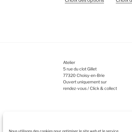
Choix des options
Choix d
prix :
produit
22,00 €
a
à
plusieurs
34,00 €
variations.
Les
options
peuvent
être
Atelier
choisies
5 rue du clot Gillet
sur
77320 Choisy-en-Brie
la
Ouvert uniquement sur
page
rendez-vous / Click & collect
du
produit
Nous utilisons des cookies pour optimiser le site web et le service