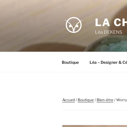
Aller
au
contenu
LA C
principal
Léa DEKENS
Boutique
Léa – Designer & C
Accueil
/
Boutique
/
Bien-être
/ Worry