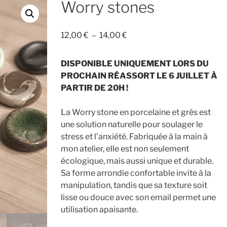
Worry stones
Plage
12,00
€
–
14,00
€
de
prix :
DISPONIBLE UNIQUEMENT LORS DU
12,00 €
PROCHAIN RÉASSORT LE 6 JUILLET À
à
PARTIR DE 20H !
14,00 €
La Worry stone en porcelaine et grès est
une solution naturelle pour soulager le
stress et l’anxiété. Fabriquée à la main à
mon atelier, elle est non seulement
écologique, mais aussi unique et durable.
Sa forme arrondie confortable invite à la
manipulation, tandis que sa texture soit
lisse ou douce avec son email permet une
utilisation apaisante.