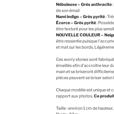
Nébuleuse – Grès anthracite
:
de son émail
Nami indigo – Grès pyrité
: Tr
Écorce – Grès pyrité
: Possède
être texturé pour les plus sens
NOUVELLE COULEUR – Neige 
être ressentie puisque l’accumu
et mat sur les bords. Légèremen
Ces worry stones sont fabriqué
émaillés afin d’accroître leur du
main et se briseront difficileme
pièces peuvent se briser selon l
Chaque modèle est unique et co
rapport aux photos.
Ce produit
Taille : environ 1 cm de hauteu