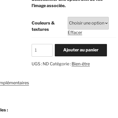
l’image associée.
Couleurs &
textures
Effacer
quantité
Ajouter au panier
de
Worry
UGS :
ND
Catégorie :
Bien-être
stones
omplémentaires
les :