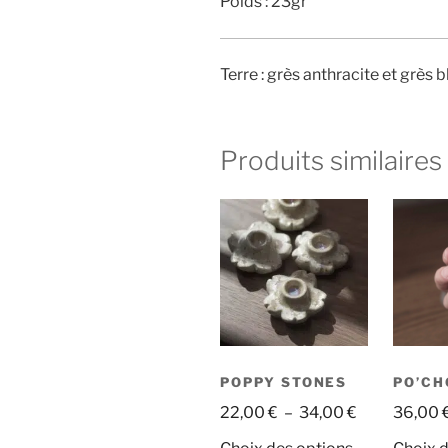
Poids : 23gr
Terre : grès anthracite et grès b
Produits similaires
POPPY STONES
PO’CH
Plage
22,00
€
–
34,00
€
36,00
de
Ce