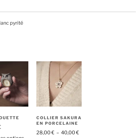
lanc pyrité
OUETTE
COLLIER SAKURA
EN PORCELAINE
€
Plage
28,00
€
–
40,00
€
Ce