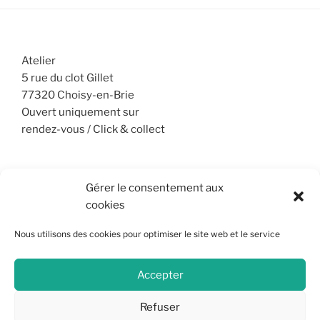
du
produit
Atelier
5 rue du clot Gillet
77320 Choisy-en-Brie
Ouvert uniquement sur
rendez-vous / Click & collect
Gérer le consentement aux
SARL La Chouette Céramique ©
cookies
Siret :
98838707200024
Nous utilisons des cookies pour optimiser le site web et le service
Accepter
Mentions légales
CGV
Refuser