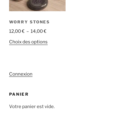
choisies
sur
sur
la
la
page
WORRY STONES
page
du
Plage
12,00
€
–
14,00
€
du
produit
de
produit
Ce
Choix des options
prix :
produit
12,00 €
a
à
plusieurs
14,00 €
variations.
Connexion
Les
options
peuvent
PANIER
être
Votre panier est vide.
choisies
sur
la
page