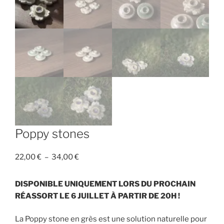
Poppy stones
Plage
22,00
€
–
34,00
€
de
prix :
DISPONIBLE UNIQUEMENT LORS DU PROCHAIN
22,00 €
RÉASSORT LE 6 JUILLET À PARTIR DE 20H !
à
34,00 €
La Poppy stone en grès est une solution naturelle pour