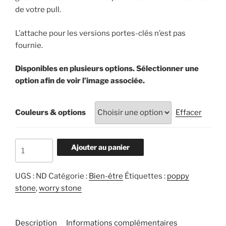
de votre pull.
L’attache pour les versions portes-clés n’est pas
fournie.
Disponibles en plusieurs options. S
électionner une
option afin de voir l’image associée.
Couleurs & options
Effacer
quantité
Ajouter au panier
de
Poppy
UGS :
ND
Catégorie :
Bien-être
Étiquettes :
poppy
stones
stone
,
worry stone
Description
Informations complémentaires