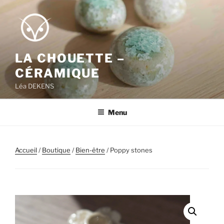
Aller
au
contenu
principal
LA CHOUETTE –
CÉRAMIQUE
Léa DEKENS
Menu
Accueil
/
Boutique
/
Bien-être
/ Poppy stones