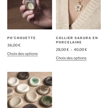
PO’CHOUETTE
COLLIER SAKURA EN
PORCELAINE
36,00
€
Plage
28,00
€
–
40,00
€
Ce
Choix des options
de
Ce
Choix des options
produit
prix :
produit
a
28,00 €
a
plusieurs
à
plusieurs
variations.
40,00 €
variations.
Les
Les
options
options
peuvent
peuvent
être
être
choisies