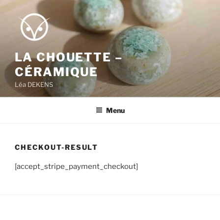
Aller
au
contenu
principal
LA CHOUETTE –
CÉRAMIQUE
Léa DEKENS
Menu
CHECKOUT-RESULT
[accept_stripe_payment_checkout]