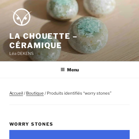
Aller
au
contenu
principal
LA CHOUETTE –
CÉRAMIQUE
Léa DEKENS
Menu
Accueil
/
Boutique
/ Produits identifiés “worry stones”
WORRY STONES